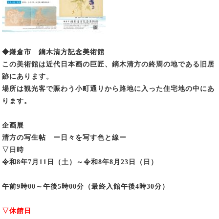
◆鎌倉市 鏑木清方記念美術館
この美術館は近代日本画の巨匠、鏑木清方の終焉の地である旧居
跡にあります。
場所は観光客で賑わう小町通りから路地に入った住宅地の中にあ
ります。
企画展
清方の写生帖 ー日々を写す色と線ー
▽日時
令和8年7月11日（土）～令和8年8月23日（日）
午前9時00～午後5時00分（最終入館午後4時30分）
▽休館日