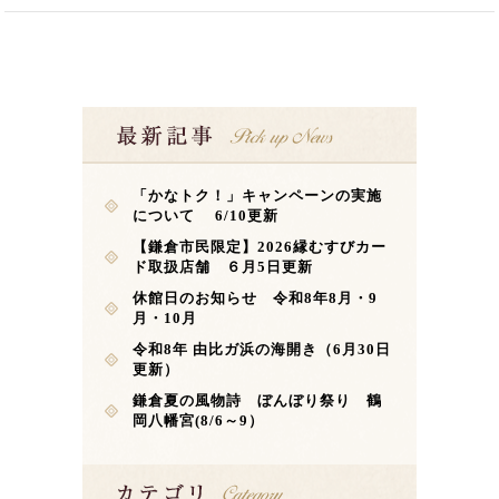
「かなトク！」キャンペーンの実施
について 6/10更新
【鎌倉市民限定】2026縁むすびカー
ド取扱店舗 ６月5日更新
休館日のお知らせ 令和8年8月・9
月・10月
令和8年 由比ガ浜の海開き（6月30日
更新）
鎌倉夏の風物詩 ぼんぼり祭り 鶴
岡八幡宮(8/6～9）