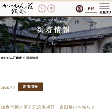
EN
MENU
かいひん荘鎌倉
>
新着情報
新着情報
2026.7.6
鎌倉市鏑木清方記念美術館 企画展のお知らせ