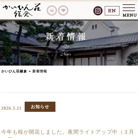
EN
MENU
かいひん荘鎌倉
>
新着情報
お知らせ
2026.3.21
今年も桜が開花しました。夜間ライトアップ中（３月