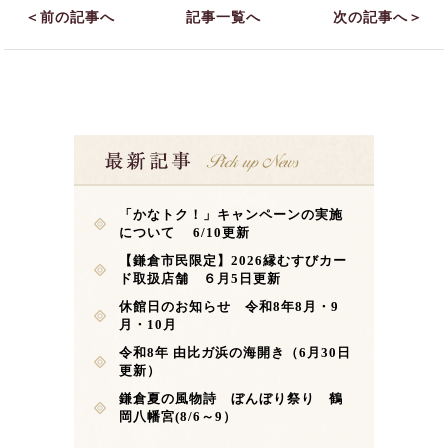
＜前の記事へ
記事一覧へ
次の記事へ＞
「かなトク！」キャンペーンの実施
について 6/10更新
【鎌倉市民限定】2026縁むすびカー
ド取扱店舗 ６月5日更新
休館日のお知らせ 令和8年8月・9
月・10月
令和8年 由比ガ浜の海開き（6月30日
更新）
鎌倉夏の風物詩 ぼんぼり祭り 鶴
岡八幡宮(8/6～9）