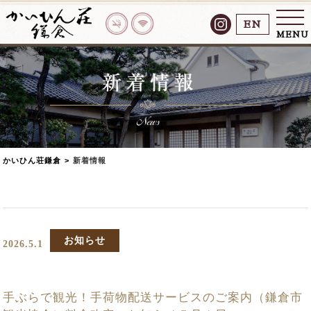
EN
MENU
かいひん荘鎌倉
>
新着情報
お知らせ
2026.5.1
手ぶらで観光！手荷物配送サービスのご案内（鎌倉市